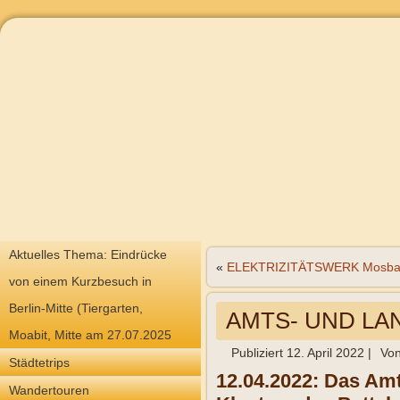
Aktuelles Thema: Eindrücke
«
ELEKTRIZITÄTSWERK Mosba
von einem Kurzbesuch in
Berlin-Mitte (Tiergarten,
AMTS- UND LA
Moabit, Mitte am 27.07.2025
Publiziert
12. April 2022
|
Vo
Städtetrips
12.04.2022: Das Amt
Wandertouren