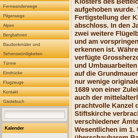
Klosters des Bettel
Fernwanderwege
aufgehoben wurde. V
Pilgerwege
Fertigstellung der K
abschloss. In den J
Alpen
zwei weitere Flügel
Bergbahnen
und am vorspringen
Baudenkmäler und
erkennen ist. Währe
Sehenswürdigkeiten
verfügte Grossherzo
Türme
und Umbauarbeiten z
auf die Grundmauern
Eindrücke
nur wenige original
Flugzeuge
1689 von einer Zule
Kontakt
auch der mittelalter
Gästebuch
prachtvolle Kanzel 
Stiftskirche verbrac
verschiedener Ämter
Kalender
Wesentlichen im 1.
überschaubarem Rah