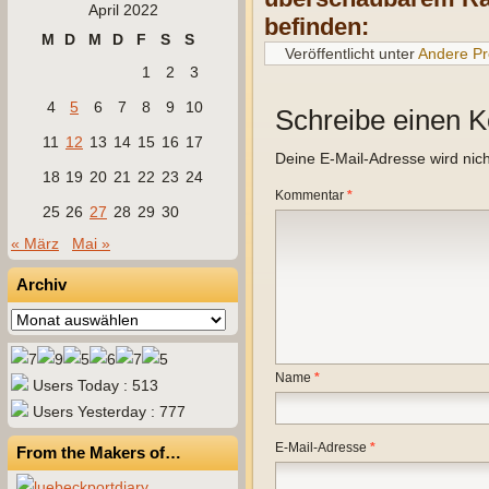
April 2022
befinden:
M
D
M
D
F
S
S
Veröffentlicht unter
Andere Pr
1
2
3
4
5
6
7
8
9
10
Schreibe einen 
11
12
13
14
15
16
17
Deine E-Mail-Adresse wird nicht
18
19
20
21
22
23
24
Kommentar
*
25
26
27
28
29
30
« März
Mai »
Archiv
Archiv
Name
*
Users Today : 513
Users Yesterday : 777
E-Mail-Adresse
*
From the Makers of…