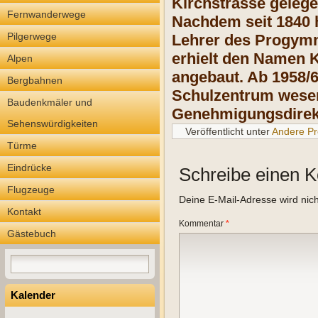
Kirchstrasse geleg
Fernwanderwege
Nachdem seit 1840 h
Pilgerwege
Lehrer des Progymn
erhielt den Namen 
Alpen
angebaut. Ab 1958/
Bergbahnen
Schulzentrum wesent
Baudenkmäler und
Genehmigungsdirek
Sehenswürdigkeiten
Veröffentlicht unter
Andere Pr
Türme
Eindrücke
Schreibe einen 
Flugzeuge
Deine E-Mail-Adresse wird nicht
Kontakt
Kommentar
*
Gästebuch
Kalender