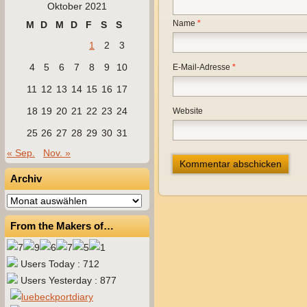
Oktober 2021
Name
*
M
D
M
D
F
S
S
1
2
3
4
5
6
7
8
9
10
E-Mail-Adresse
*
11
12
13
14
15
16
17
18
19
20
21
22
23
24
Website
25
26
27
28
29
30
31
« Sep.
Nov. »
Archiv
Archiv
From the Makers of…
Users Today : 712
Users Yesterday : 877