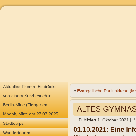
Aktuelles Thema: Eindrücke
«
Evangelische Pauluskirche (M
von einem Kurzbesuch in
Berlin-Mitte (Tiergarten,
ALTES GYMNASI
Moabit, Mitte am 27.07.2025
Publiziert
1. Oktober 2021
|
Städtetrips
01.10.2021: Eine Inf
Wandertouren