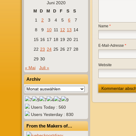
Juni 2020
M
D
M
D
F
S
S
1
2
3
4
5
6
7
Name
*
8
9
10
11
12
13
14
15
16
17
18
19
20
21
E-Mail-Adresse
*
22
23
24
25
26
27
28
29
30
Website
« Mai
Juli »
Archiv
Archiv
Users Today : 560
Users Yesterday : 830
From the Makers of…