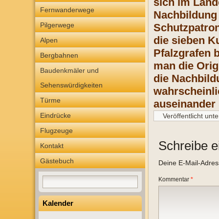
sich im Land
Fernwanderwege
Nachbildung 
Pilgerwege
Schutzpatron
die sieben K
Alpen
Pfalzgrafen 
Bergbahnen
man die Orig
Baudenkmäler und
die Nachbild
Sehenswürdigkeiten
wahrscheinli
Türme
auseinander 
Eindrücke
Veröffentlicht unte
Flugzeuge
Schreibe 
Kontakt
Gästebuch
Deine E-Mail-Adresse
Kommentar
*
Kalender