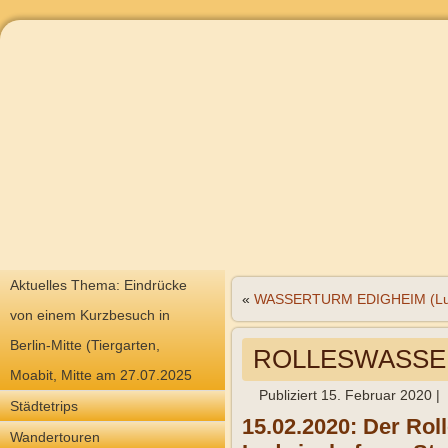
Aktuelles Thema: Eindrücke
«
WASSERTURM EDIGHEIM (Lud
von einem Kurzbesuch in
Berlin-Mitte (Tiergarten,
ROLLESWASSERT
Moabit, Mitte am 27.07.2025
Publiziert
15. Februar 2020
|
Städtetrips
15.02.2020: Der Rol
Wandertouren