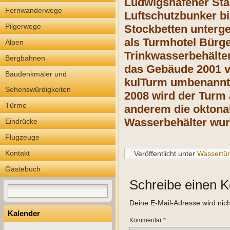
Ludwigshafener Stad
Fernwanderwege
Luftschutzbunker bi
Pilgerwege
Stockbetten unterge
als Turmhotel Bürge
Alpen
Trinkwasserbehälte
Bergbahnen
das Gebäude 2001 v
Baudenkmäler und
kulTurm umbenannt.
Sehenswürdigkeiten
2008 wird der Turm 
Türme
anderem die oktona
Wasserbehälter wurd
Eindrücke
Flugzeuge
Kontakt
Veröffentlicht unter
Wassertü
Gästebuch
Schreibe einen 
Deine E-Mail-Adresse wird nicht
Kalender
Kommentar
*