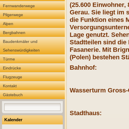
(25.600 Einwohner, 
Fernwanderwege
Gerau. Sie liegt i
Pilgerwege
die Funktion eines
Alpen
Versorgungsunterneh
Bergbahnen
Lage genutzt. Sehen
Stadtteilen sind di
Baudenkmäler und
Fasanerie. Mit Brign
Sehenswürdigkeiten
(Polen) bestehen St
Türme
Bahnhof:
Eindrücke
Flugzeuge
Kontakt
Wasserturm Gross-
Gästebuch
Stadthaus:
Kalender