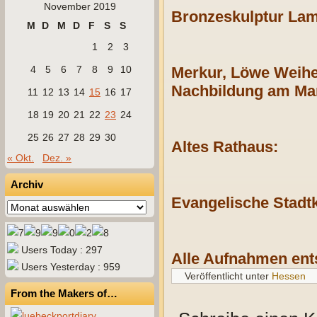
November 2019
Bronzeskulptur La
M
D
M
D
F
S
S
1
2
3
4
5
6
7
8
9
10
Merkur, Löwe Weihe
Nachbildung am Mar
11
12
13
14
15
16
17
18
19
20
21
22
23
24
25
26
27
28
29
30
Altes Rathaus:
« Okt.
Dez. »
Archiv
Evangelische Stadtk
Archiv
Users Today : 297
Alle Aufnahmen ent
Users Yesterday : 959
Veröffentlicht unter
Hessen
From the Makers of…