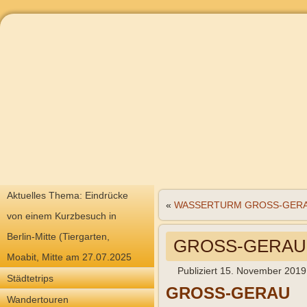
Aktuelles Thema: Eindrücke
«
WASSERTURM GROSS-GER
von einem Kurzbesuch in
Berlin-Mitte (Tiergarten,
GROSS-GERAU
Moabit, Mitte am 27.07.2025
Publiziert
15. November 2019
Städtetrips
GROSS-GERAU
Wandertouren