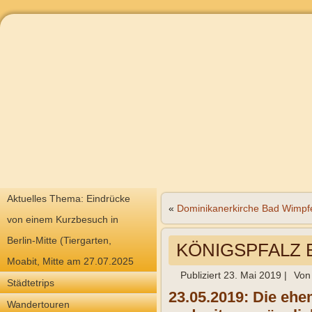
Aktuelles Thema: Eindrücke
«
Dominikanerkirche Bad Wimpf
von einem Kurzbesuch in
Berlin-Mitte (Tiergarten,
KÖNIGSPFALZ 
Moabit, Mitte am 27.07.2025
Publiziert
23. Mai 2019
|
Von
Städtetrips
23.05.2019: Die ehem
Wandertouren