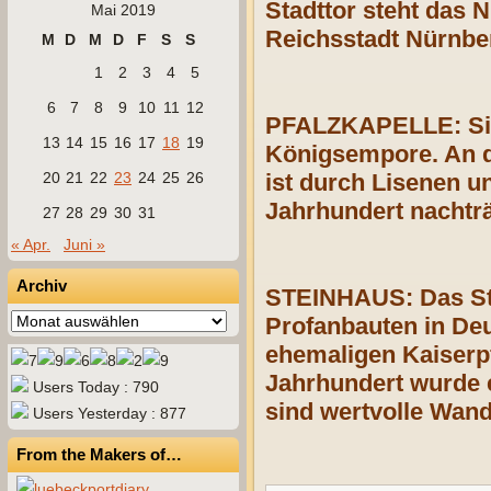
Stadttor steht das 
Mai 2019
Reichsstadt Nürnber
M
D
M
D
F
S
S
1
2
3
4
5
6
7
8
9
10
11
12
PFALZKAPELLE: Sie 
13
14
15
16
17
18
19
Königsempore. An d
20
21
22
23
24
25
26
ist durch Lisenen u
Jahrhundert nachträ
27
28
29
30
31
« Apr.
Juni »
Archiv
STEINHAUS: Das Ste
Archiv
Profanbauten in De
ehemaligen Kaiserpf
Jahrhundert wurde e
Users Today : 790
sind wertvolle Wand
Users Yesterday : 877
From the Makers of…