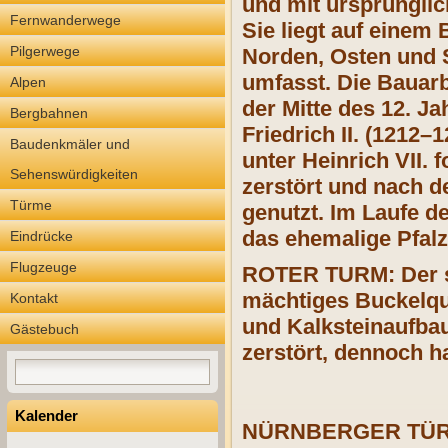
und mit ursprünglic
Fernwanderwege
Sie liegt auf einem 
Pilgerwege
Norden, Osten und 
umfasst. Die Bauarb
Alpen
der Mitte des 12. J
Bergbahnen
Friedrich II. (1212
Baudenkmäler und
unter Heinrich VII. 
Sehenswürdigkeiten
zerstört und nach 
Türme
genutzt. Im Laufe de
das ehemalige Pfalz
Eindrücke
Flugzeuge
ROTER TURM: Der st
mächtiges Buckelqu
Kontakt
und Kalksteinaufbau
Gästebuch
zerstört, dennoch h
Kalender
NÜRNBERGER TÜRMC