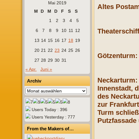
Mai 2019
Altes Postam
M
D
M
D
F
S
S
1
2
3
4
5
Theaterschi
6
7
8
9
10
11
12
13
14
15
16
17
18
19
20
21
22
23
24
25
26
Götzenturm:
27
28
29
30
31
« Apr.
Juni »
Neckarturm: 
Archiv
Innenstadt, 
Archiv
des Neckartu
zur Frankfur
Users Today : 396
Turm schließ
Users Yesterday : 777
Putzfassade 
From the Makers of…