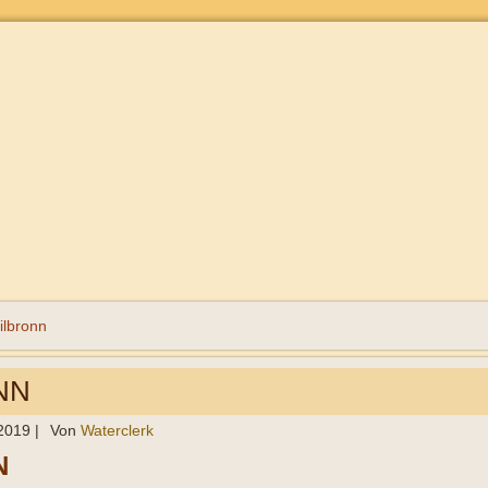
lbronn
NN
 2019
|
Von
Waterclerk
N