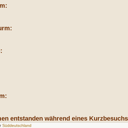
rm:
urm:
:
rm:
men entstanden während eines Kurzbesuchs
r
Süddeutschland