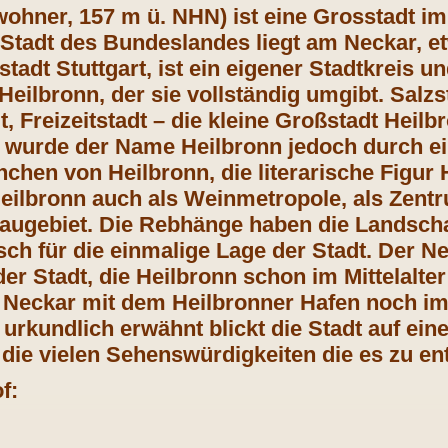
wohner, 157 m ü. NHN) ist eine Grosstadt 
 Stadt des Bundeslandes liegt am Neckar, et
adt Stuttgart, ist ein eigener Stadtkreis u
eilbronn, der sie vollständig umgibt. Salzs
t, Freizeitstadt – die kleine Großstadt Heilb
wurde der Name Heilbronn jedoch durch ein
chen von Heilbronn, die literarische Figur 
Heilbronn auch als Weinmetropole, als Zen
ugebiet. Die Rebhänge haben die Landscha
sch für die einmalige Lage der Stadt. Der Nec
r Stadt, die Heilbronn schon im Mittelalter 
r Neckar mit dem Heilbronner Hafen noch i
 urkundlich erwähnt blickt die Stadt auf ei
die vielen Sehenswürdigkeiten die es zu ent
f: