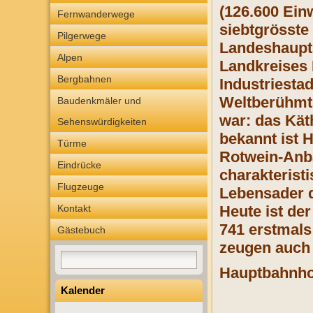
(126.600 Ein
Fernwanderwege
siebtgrösste
Pilgerwege
Landeshauptst
Alpen
Landkreises H
Bergbahnen
Industriestad
Weltberühmt 
Baudenkmäler und
war: das Käth
Sehenswürdigkeiten
bekannt ist 
Türme
Rotwein-Anba
Eindrücke
charakteristi
Flugzeuge
Lebensader de
Kontakt
Heute ist de
741 erstmals
Gästebuch
zeugen auch 
Hauptbahnho
Kalender