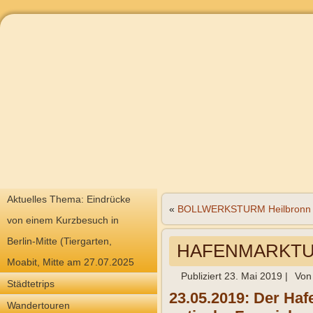
Aktuelles Thema: Eindrücke
«
BOLLWERKSTURM Heilbronn
von einem Kurzbesuch in
Berlin-Mitte (Tiergarten,
HAFENMARKTUR
Moabit, Mitte am 27.07.2025
Publiziert
23. Mai 2019
|
Von
Städtetrips
23.05.2019: Der Haf
Wandertouren