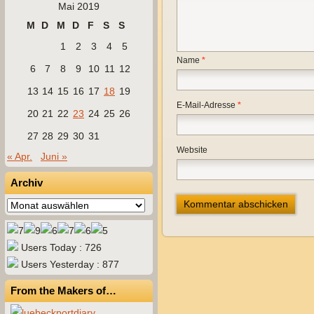
Mai 2019
M
D
M
D
F
S
S
1
2
3
4
5
Name
*
6
7
8
9
10
11
12
13
14
15
16
17
18
19
E-Mail-Adresse
*
20
21
22
23
24
25
26
27
28
29
30
31
Website
« Apr.
Juni »
Archiv
Archiv
Users Today : 726
Users Yesterday : 877
From the Makers of…