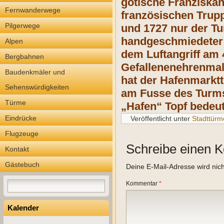
gotische Franziska
Fernwanderwege
französischen Trup
Pilgerwege
und 1727 nur der Tu
handgeschmiedeter 
Alpen
dem Luftangriff am 
Bergbahnen
Gefallenenehrenmal
Baudenkmäler und
hat der Hafenmarktt
Sehenswürdigkeiten
am Fusse des Turm
Türme
„Hafen“ Topf bedeut
Eindrücke
Veröffentlicht unter
Stadttürm
Flugzeuge
Schreibe einen 
Kontakt
Gästebuch
Deine E-Mail-Adresse wird nicht
Kommentar
*
Kalender