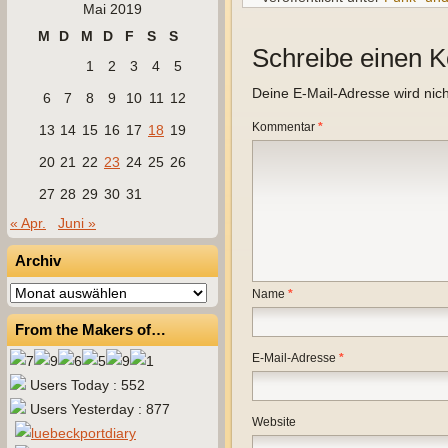
Mai 2019
M
D
M
D
F
S
S
Schreibe einen 
1
2
3
4
5
Deine E-Mail-Adresse wird nicht
6
7
8
9
10
11
12
Kommentar
*
13
14
15
16
17
18
19
20
21
22
23
24
25
26
27
28
29
30
31
« Apr.
Juni »
Archiv
Archiv
Name
*
From the Makers of…
E-Mail-Adresse
*
Users Today : 552
Users Yesterday : 877
Website