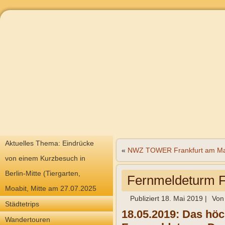
Aktuelles Thema: Eindrücke
«
NWZ TOWER Frankfurt am Ma
von einem Kurzbesuch in
Berlin-Mitte (Tiergarten,
Fernmeldeturm F
Moabit, Mitte am 27.07.2025
Publiziert
18. Mai 2019
|
Von
Städtetrips
18.05.2019: Das höc
Wandertouren