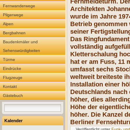
Fernmeldeturm. Der
Fernwanderwege
Architekten Johanne
Pilgerwege
wurde im Jahre 197
Betrieb genommen we
Alpen
seiner Fertigstellu
Bergbahnen
Das Ringfundament g
Baudenkmäler und
vollständig aufgefü
Sehenswürdigkeiten
Kletterschalung ho
Türme
hat er am Fuss, 11 m
umfasst sechs Stoc
Eindrücke
weltweit breiteste i
Flugzeuge
Installation einer 
Kontakt
Deutschlands nach d
Gästebuch
höher, dies allerdi
Höhe der eigentlich
höher. Die Kanzel d
Kalender
Berliner Fernsehtu
Veröffentlicht unter
Funk- un