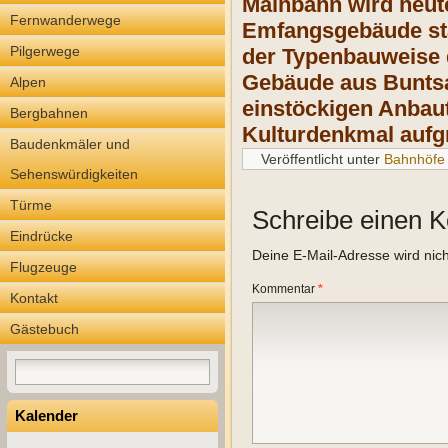
Mainbahn wird heut
Fernwanderwege
Emfangsgebäude sta
Pilgerwege
der Typenbauweise 
Gebäude aus Buntsa
Alpen
einstöckigen Anbaut
Bergbahnen
Kulturdenkmal aufg
Baudenkmäler und
Veröffentlicht unter
Bahnhöfe
Sehenswürdigkeiten
Türme
Schreibe einen 
Eindrücke
Deine E-Mail-Adresse wird nicht
Flugzeuge
Kommentar
*
Kontakt
Gästebuch
Kalender