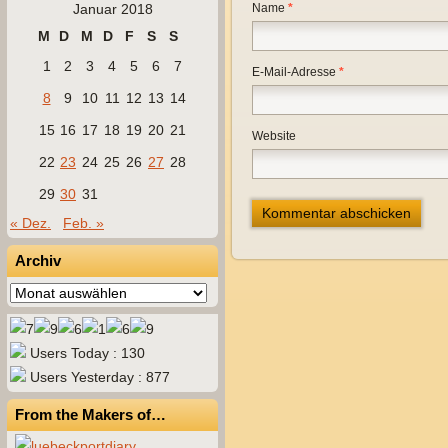
Januar 2018
Name
*
M
D
M
D
F
S
S
1
2
3
4
5
6
7
E-Mail-Adresse
*
8
9
10
11
12
13
14
15
16
17
18
19
20
21
Website
22
23
24
25
26
27
28
29
30
31
« Dez.
Feb. »
Archiv
Archiv
Users Today : 130
Users Yesterday : 877
From the Makers of…