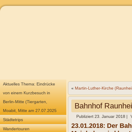
Aktuelles Thema: Eindrücke
«
Martin-Luther-Kirche (Raunhe
von einem Kurzbesuch in
Berlin-Mitte (Tiergarten,
Bahnhof Raunhe
Moabit, Mitte am 27.07.2025
Publiziert
23. Januar 2018
|
Städtetrips
23.01.2018: Der Ba
Wandertouren