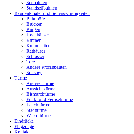
Seilbahnen
Standseilbahnen
Baudenkmäler und Sehenswürdigkeiten
Bahnhöfe
Brücken
Burgen
Hochhäuser
Kirchen
Kulturstätten
Rathäuser
Schlösser
Tore
Andere Profanbauten
Sonstige
Türme
Andere Türme
Aussichtstürme
Bismarcktürme
Funk- und Fernsehtürme
Leuchttürme
Stadttürme
Wassertürme
Eindrücke
Flugzeuge
Kontakt