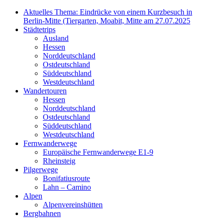
Aktuelles Thema: Eindrücke von einem Kurzbesuch in
Berlin-Mitte (Tiergarten, Moabit, Mitte am 27.07.2025
Städtetrips
Ausland
Hessen
Norddeutschland
Ostdeutschland
Süddeutschland
Westdeutschland
Wandertouren
Hessen
Norddeutschland
Ostdeutschland
Süddeutschland
Westdeutschland
Fernwanderwege
Europäische Fernwanderwege E1-9
Rheinsteig
Pilgerwege
Bonifatiusroute
Lahn – Camino
Alpen
Alpenvereinshütten
Bergbahnen