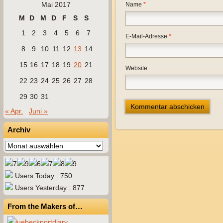
Mai 2017
Name
*
M
D
M
D
F
S
S
1
2
3
4
5
6
7
E-Mail-Adresse
*
8
9
10
11
12
13
14
15
16
17
18
19
20
21
Website
22
23
24
25
26
27
28
29
30
31
« Apr.
Juni »
Archiv
Archiv
Users Today : 750
Users Yesterday : 877
From the Makers of…