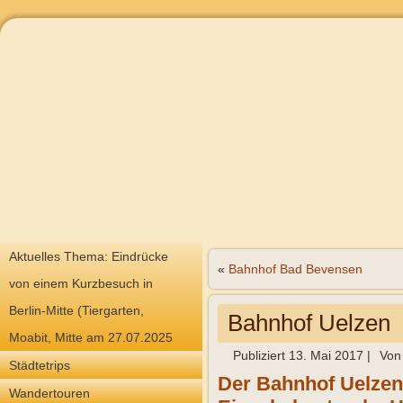
Aktuelles Thema: Eindrücke
«
Bahnhof Bad Bevensen
von einem Kurzbesuch in
Berlin-Mitte (Tiergarten,
Bahnhof Uelzen
Moabit, Mitte am 27.07.2025
Publiziert
13. Mai 2017
|
Von
Städtetrips
Der Bahnhof Uelzen
Wandertouren