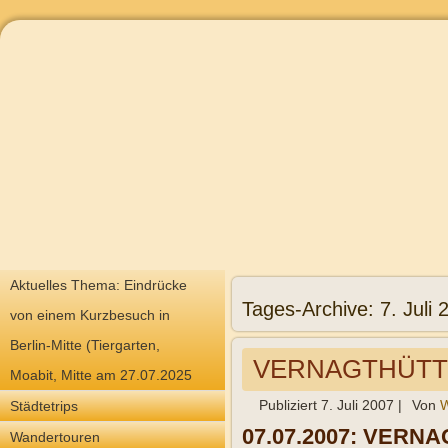
Aktuelles Thema: Eindrücke
Tages-Archive:
7. Juli 
von einem Kurzbesuch in
Berlin-Mitte (Tiergarten,
VERNAGTHÜTTE 2
Moabit, Mitte am 27.07.2025
Publiziert
7. Juli 2007
|
Von
W
Städtetrips
07.07.2007: VERNAG
Wandertouren