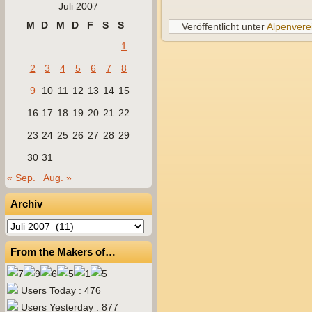
Juli 2007
M
D
M
D
F
S
S
Veröffentlicht unter
Alpenvere
1
2
3
4
5
6
7
8
9
10
11
12
13
14
15
16
17
18
19
20
21
22
23
24
25
26
27
28
29
30
31
« Sep.
Aug. »
Archiv
Archiv
From the Makers of…
Users Today : 476
Users Yesterday : 877